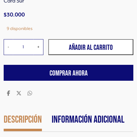
Cara Sur
$
30.000
9 disponibles
C
AÑADIR AL CARRITO
-
+
a
r
a
COMPRAR AHORA
S
u
r
N
a
r
a
Descripción
Información adicional
n
j