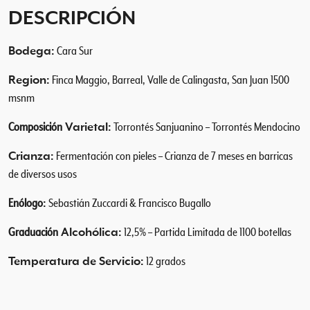
o
DESCRIPCIÓN
c
a
Bodega:
Cara Sur
n
t
Region:
Finca Maggio, Barreal, Valle de Calingasta, San Juan 1500
i
msnm
d
a
Composición
Varietal:
Torrontés Sanjuanino – Torrontés Mendocino
d
Crianza:
Fermentación con pieles – Crianza de 7 meses en barricas
de diversos usos
Enólogo
:
Sebastián Zuccardi & Francisco Bugallo
Graduación
Alcohólica:
12,5% – Partida Limitada de 1100 botellas
Temperatura de Servicio:
12 grados