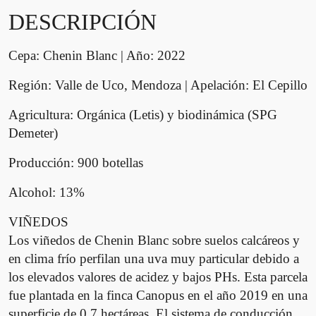
h
DESCRIPCIÓN
e
n
Cepa:
Chenin Blanc | Año: 2022
i
n
Región:
Valle de Uco, Mendoza | Apelación: El Cepillo
B
l
Agricultura:
Orgánica (Letis) y biodinámica (SPG
a
Demeter)
n
c
Producción:
900 botellas
M
a
Alcohol:
13%
g
VIÑEDOS
n
Los viñedos de Chenin Blanc sobre suelos calcáreos y
u
en clima frío perfilan una uva muy particular debido a
m
c
los elevados valores de acidez y bajos PHs. Esta parcela
a
fue plantada en la finca Canopus en el año 2019 en una
n
superficie de 0,7 hectáreas. El sistema de conducción