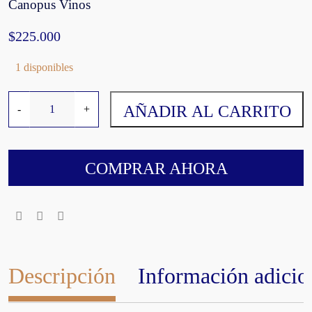
Canopus Vinos
$
225.000
1 disponibles
F
AÑADIR AL CARRITO
-
+
i
n
c
a
COMPRAR AHORA
C
a
n
o
p
u
Descripción
Información adicio
s
C