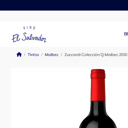
Skip to content
Skip to footer
EV
Home
Tintos
Malbec
Zuccardi Colección Q Malbec 20